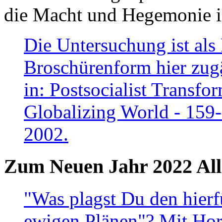
die Macht und Hegemonie in
Die Untersuchung ist als 
Broschürenform hier zugä
in: Postsocialist Transfo
Globalizing World - 159
2002.
Zum Neuen Jahr 2022 All
"Was plagst Du den hierf
ewigen Plänen"? Mit Hora