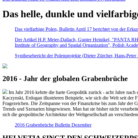
Das helle, dunkle und vielfarbig
Das vielfarbige Polen, Bulletin April 17 berichtet von der Erk
Der Artikel H.P. Meier-Dallach, Gunter Heinikel, "PANTA RHEI
Institute of Geography and Spatial Organization", Polish Acad
Synthesebericht der Polenprojekte (Dieter Zürcher, Hans-Pete
2016 - Jahr der globalen Grabenbrüche
Im Jahr 2016 kehrte die harte Geopolitik zurück - acht Jahre nach 
Kaczynski, Erdogan illustrieren Beispiele, wie sich die Welt seit der
Fragezeichen. Die Zeitspanne von der Finanzkrise bis zum Jahr der Gr
Trends und Szenarien hingewiesen. Man hat sie bisher nicht verarbe
sich die geopolitische Architektur der Weltgesellschaft an verschiede
2016 Grabenbrüche Bulletin Dezember
HELVETIA SINGT DEN SCHWEIZERPSALM 2