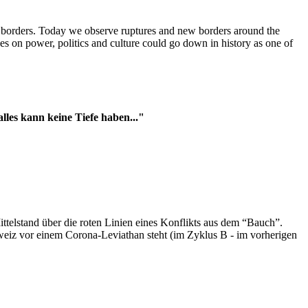
t borders. Today we observe ruptures and new borders around the
es on power, politics and culture could go down in history as one of
es kann keine Tiefe haben..."
ttelstand über die roten Linien eines Konflikts aus dem “Bauch”.
hweiz vor einem Corona-Leviathan steht (im Zyklus B - im vorherigen