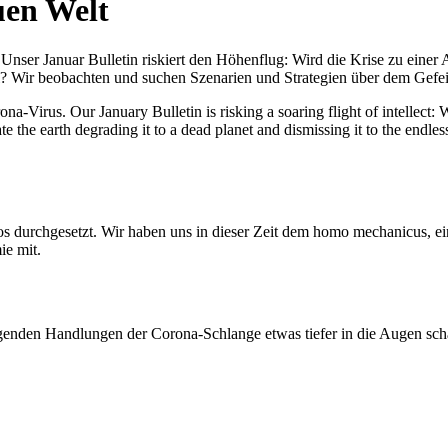
uen Welt
nser Januar Bulletin riskiert den Höhenflug: Wird die Krise zu einer 
All? Wir beobachten und suchen Szenarien und Strategien über dem Ge
-Virus. Our January Bulletin is risking a soaring flight of intellect: Wi
te the earth degrading it to a dead planet and dismissing it to the endl
os durchgesetzt. Wir haben uns in dieser Zeit dem homo mechanicus, e
ie mit.
genden Handlungen der Corona-Schlange etwas tiefer in die Augen sc