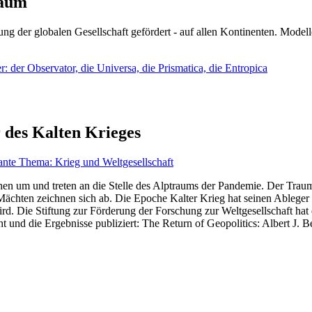
läum
ng der globalen Gesellschaft gefördert - auf allen Kontinenten. Modelle
 der Observator, die Universa, die Prismatica, die Entropica
 des Kalten Krieges
ante Thema: Krieg und Weltgesellschaft
en um und treten an die Stelle des Alptraums der Pandemie. Der Traum v
ten zeichnen sich ab. Die Epoche Kalter Krieg hat seinen Ableger bis 
d. Die Stiftung zur Förderung der Forschung zur Weltgesellschaft hat
 und die Ergebnisse publiziert: The Return of Geopolitics: Albert J. Be