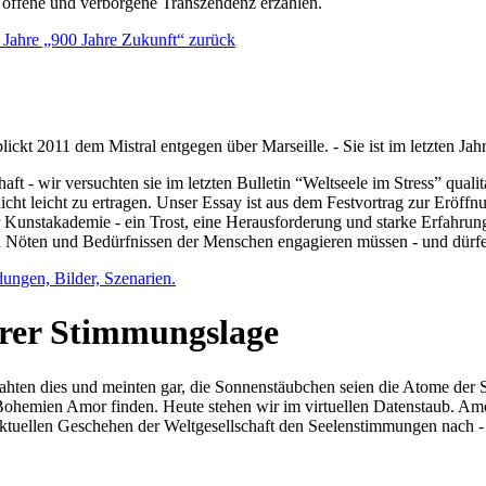
e offene und verborgene Transzendenz erzählen.
0 Jahre „900 Jahre Zukunft“ zurück
lickt 2011 dem Mistral entgegen über Marseille. - Sie ist im letzten J
ft - wir versuchten sie im letzten Bulletin “Weltseele im Stress” qual
nicht leicht zu ertragen. Unser Essay ist aus dem Festvortrag zur Eröf
 Kunstakademie - ein Trost, eine Herausforderung und starke Erfahrun
en Nöten und Bedürfnissen der Menschen engagieren müssen - und dürf
dungen, Bilder, Szenarien.
ihrer Stimmungslage
ejahten dies und meinten gar, die Sonnenstäubchen seien die Atome der
n Bohemien Amor finden. Heute stehen wir im virtuellen Datenstaub. Am
aktuellen Geschehen der Weltgesellschaft den Seelenstimmungen nach - 