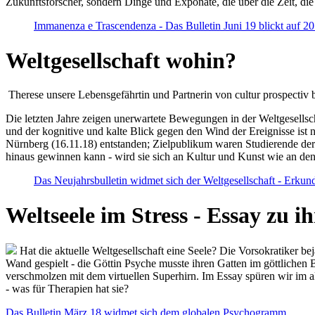
Zukunftsforscher, sondern Dinge und Exponate, die über die Zeit, di
Immanenza e Trascendenza - Das Bulletin Juni 19 blickt auf 2
Weltgesellschaft wohin?
Therese unsere Lebensgefährtin und Partnerin von cultur prospectiv b
Die letzten Jahre zeigen unerwartete Bewegungen in der Weltgesellscha
und der kognitive und kalte Blick gegen den Wind der Ereignisse ist 
Nürnberg (16.11.18) entstanden; Zielpublikum waren Studierende der
hinaus gewinnen kann - wird sie sich an Kultur und Kunst wie an d
Das Neujahrsbulletin widmet sich der Weltgesellschaft - Erkun
Weltseele im Stress - Essay zu 
Hat die aktuelle Weltgesellschaft eine Seele? Die Vorsokratiker b
Wand gespielt - die Göttin Psyche musste ihren Gatten im göttliche
verschmolzen mit dem virtuellen Superhirn. Im Essay spüren wir im 
- was für Therapien hat sie?
Das Bulletin März 18 widmet sich dem globalen Psychogramm