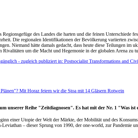
as Regionsgefüge des Landes die harten und die feinen Unterschiede fes
hrheit. Die regionalen Identifikationen der Bevölkerung variierten zwi
ngen. Niemand hätte damals gedacht, dass heute diese Teilungen im uk
 den Rivalitäten um die Macht und Hegemonie in der globalen Arena zu t
änglich - zugleich publiziert in: Postsocialist Transformations and Ci
Plänen"? Mit Horaz feiern wir die Stoa mit 14 Gläsern Rotwein
läum unserer Reihe "Zeitdiagnosen". Es hat mit der Nr. 1 "Was ist
eginn einer Utopie der Welt der Märkte, der Mobilität und des Konsu
viathan – dieser Sprung von 1990, der one-world, zur Pandemie und i