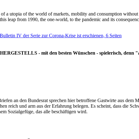
g of a utopia of the world of markets, mobility and consumption withou
 this leap from 1990, the one-world, to the pandemic and its consequenc
 Bulletin IV der Serie zur Corona-Krise ist erschienen, 6 Seiten
RGESTELLS - mit den besten Wünschen - spielerisch, denn "all
Briefen an den Bundesrat sprechen hier betroffene Gastwirte aus dem Mi
hen reich und arm aus der Erfahrung belegen. Es scheint, dass die Sc
nem Sozialgefüge, das alle beschäftigen wird.