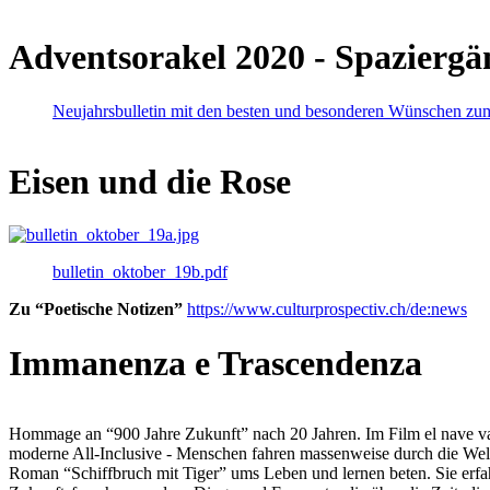
Adventsorakel 2020 - Spaziergä
Neujahrsbulletin mit den besten und besonderen Wünschen zu
Eisen und die Rose
bulletin_oktober_19b.pdf
Zu “Poetische Notizen”
https://www.culturprospectiv.ch/de:news
Immanenza e Trascendenza
Hommage an “900 Jahre Zukunft” nach 20 Jahren. Im Film el nave va lies
moderne All-Inclusive - Menschen fahren massenweise durch die Weltm
Roman “Schiffbruch mit Tiger” ums Leben und lernen beten. Sie erfah