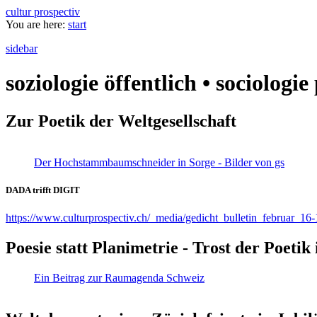
cultur prospectiv
You are here:
start
sidebar
soziologie öffentlich • sociologi
Zur Poetik der Weltgesellschaft
Der Hochstammbaumschneider in Sorge - Bilder von gs
DADA trifft DIGIT
https://www.culturprospectiv.ch/_media/gedicht_bulletin_februar_16-
Poesie statt Planimetrie - Trost der Poeti
Ein Beitrag zur Raumagenda Schweiz