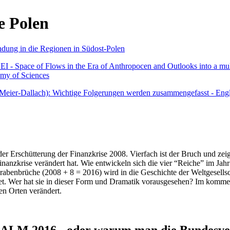
e Polen
undung in die Regionen in Südost-Polen
 - Space of Flows in the Era of Anthropocen and Outlooks into a mult
emy of Sciences
r Meier-Dallach): Wichtige Folgerungen werden zusammengefasst - Engl
der Erschütterung der Finanzkrise 2008. Vierfach ist der Bruch und zeig
 Finanzkrise verändert hat. Wie entwickeln sich die vier “Reiche” im J
abenbrüche (2008 + 8 = 2016) wird in die Geschichte der Weltgesellsch
itet. Wer hat sie in dieser Form und Dramatik vorausgesehen? Im komm
nen Orten verändert.
016 - oder warum man die Bundesverfa