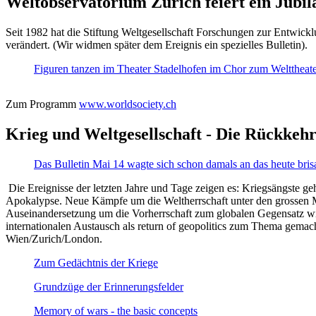
Weltobservatorium Zürich feiert ein Jubi
Seit 1982 hat die Stiftung Weltgesellschaft Forschungen zur Entwicklu
verändert. (Wir widmen später dem Ereignis ein spezielles Bulletin).
Figuren tanzen im Theater Stadelhofen im Chor zum Welttheater:
Zum Programm
www.worldsociety.ch
Krieg und Weltgesellschaft - Die Rückkehr
Das Bulletin Mai 14 wagte sich schon damals an das heute bris
Die Ereignisse der letzten Jahre und Tage zeigen es: Kriegsängste geh
Apokalypse. Neue Kämpfe um die Weltherrschaft unter den grossen Mäch
Auseinandersetzung um die Vorherrschaft zum globalen Gegensatz wir
internationalen Austausch als return of geopolitics zum Thema gemacht
Wien/Zurich/London.
Zum Gedächtnis der Kriege
Grundzüge der Erinnerungsfelder
Memory of wars - the basic concepts