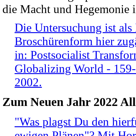
die Macht und Hegemonie in
Die Untersuchung ist als 
Broschürenform hier zugä
in: Postsocialist Transfo
Globalizing World - 159
2002.
Zum Neuen Jahr 2022 All
"Was plagst Du den hierf
ewigen Plänen"? Mit Hora