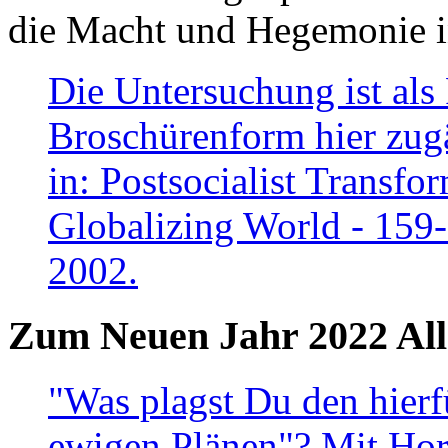
die Macht und Hegemonie in
Die Untersuchung ist als 
Broschürenform hier zugä
in: Postsocialist Transfo
Globalizing World - 159
2002.
Zum Neuen Jahr 2022 All
"Was plagst Du den hierf
ewigen Plänen"? Mit Hora