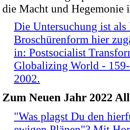
die Macht und Hegemonie in
Die Untersuchung ist als 
Broschürenform hier zugä
in: Postsocialist Transfo
Globalizing World - 159
2002.
Zum Neuen Jahr 2022 All
"Was plagst Du den hierf
ewigen Plänen"? Mit Hora