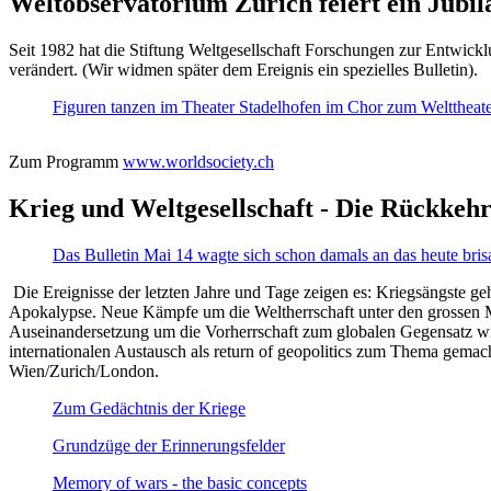
Weltobservatorium Zürich feiert ein Jubi
Seit 1982 hat die Stiftung Weltgesellschaft Forschungen zur Entwicklu
verändert. (Wir widmen später dem Ereignis ein spezielles Bulletin).
Figuren tanzen im Theater Stadelhofen im Chor zum Welttheater:
Zum Programm
www.worldsociety.ch
Krieg und Weltgesellschaft - Die Rückkehr
Das Bulletin Mai 14 wagte sich schon damals an das heute bris
Die Ereignisse der letzten Jahre und Tage zeigen es: Kriegsängste geh
Apokalypse. Neue Kämpfe um die Weltherrschaft unter den grossen Mäch
Auseinandersetzung um die Vorherrschaft zum globalen Gegensatz wir
internationalen Austausch als return of geopolitics zum Thema gemacht
Wien/Zurich/London.
Zum Gedächtnis der Kriege
Grundzüge der Erinnerungsfelder
Memory of wars - the basic concepts