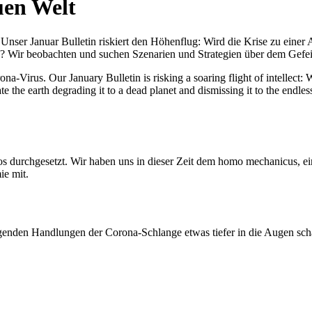
uen Welt
nser Januar Bulletin riskiert den Höhenflug: Wird die Krise zu einer 
All? Wir beobachten und suchen Szenarien und Strategien über dem Ge
-Virus. Our January Bulletin is risking a soaring flight of intellect: Wi
te the earth degrading it to a dead planet and dismissing it to the endl
os durchgesetzt. Wir haben uns in dieser Zeit dem homo mechanicus, e
ie mit.
genden Handlungen der Corona-Schlange etwas tiefer in die Augen sc