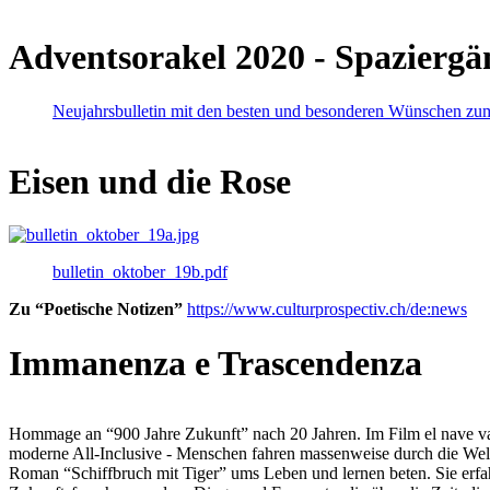
Adventsorakel 2020 - Spaziergä
Neujahrsbulletin mit den besten und besonderen Wünschen zu
Eisen und die Rose
bulletin_oktober_19b.pdf
Zu “Poetische Notizen”
https://www.culturprospectiv.ch/de:news
Immanenza e Trascendenza
Hommage an “900 Jahre Zukunft” nach 20 Jahren. Im Film el nave va lies
moderne All-Inclusive - Menschen fahren massenweise durch die Weltm
Roman “Schiffbruch mit Tiger” ums Leben und lernen beten. Sie erfah