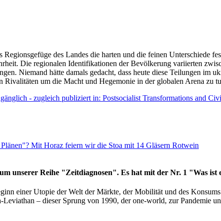
as Regionsgefüge des Landes die harten und die feinen Unterschiede fes
hrheit. Die regionalen Identifikationen der Bevölkerung variierten zwi
ngen. Niemand hätte damals gedacht, dass heute diese Teilungen im uk
 den Rivalitäten um die Macht und Hegemonie in der globalen Arena zu t
änglich - zugleich publiziert in: Postsocialist Transformations and Ci
Plänen"? Mit Horaz feiern wir die Stoa mit 14 Gläsern Rotwein
läum unserer Reihe "Zeitdiagnosen". Es hat mit der Nr. 1 "Was ist
eginn einer Utopie der Welt der Märkte, der Mobilität und des Konsu
viathan – dieser Sprung von 1990, der one-world, zur Pandemie und i