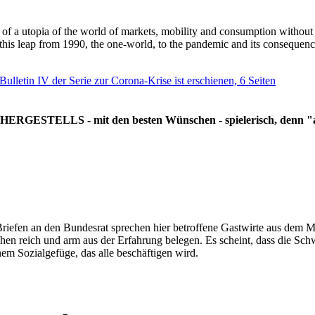
g of a utopia of the world of markets, mobility and consumption withou
 this leap from 1990, the one-world, to the pandemic and its consequenc
 Bulletin IV der Serie zur Corona-Krise ist erschienen, 6 Seiten
RGESTELLS - mit den besten Wünschen - spielerisch, denn "all
Briefen an den Bundesrat sprechen hier betroffene Gastwirte aus dem Mi
hen reich und arm aus der Erfahrung belegen. Es scheint, dass die Sc
nem Sozialgefüge, das alle beschäftigen wird.