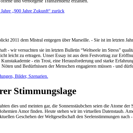
e offene und verborgene Transzendenz erzählen.
0 Jahre „900 Jahre Zukunft“ zurück
lickt 2011 dem Mistral entgegen über Marseille. - Sie ist im letzten J
ft - wir versuchten sie im letzten Bulletin “Weltseele im Stress” qual
nicht leicht zu ertragen. Unser Essay ist aus dem Festvortrag zur Eröf
 Kunstakademie - ein Trost, eine Herausforderung und starke Erfahrun
en Nöten und Bedürfnissen der Menschen engagieren müssen - und dürf
dungen, Bilder, Szenarien.
ihrer Stimmungslage
ejahten dies und meinten gar, die Sonnenstäubchen seien die Atome der
n Bohemien Amor finden. Heute stehen wir im virtuellen Datenstaub. Am
aktuellen Geschehen der Weltgesellschaft den Seelenstimmungen nach - 