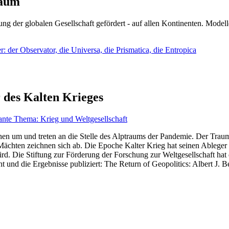
läum
ng der globalen Gesellschaft gefördert - auf allen Kontinenten. Modelle
 der Observator, die Universa, die Prismatica, die Entropica
 des Kalten Krieges
ante Thema: Krieg und Weltgesellschaft
en um und treten an die Stelle des Alptraums der Pandemie. Der Traum v
ten zeichnen sich ab. Die Epoche Kalter Krieg hat seinen Ableger bis 
d. Die Stiftung zur Förderung der Forschung zur Weltgesellschaft hat
 und die Ergebnisse publiziert: The Return of Geopolitics: Albert J. Be