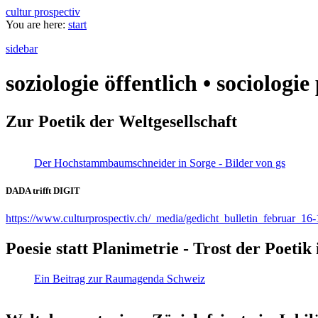
cultur prospectiv
You are here:
start
sidebar
soziologie öffentlich • sociologi
Zur Poetik der Weltgesellschaft
Der Hochstammbaumschneider in Sorge - Bilder von gs
DADA trifft DIGIT
https://www.culturprospectiv.ch/_media/gedicht_bulletin_februar_16-
Poesie statt Planimetrie - Trost der Poeti
Ein Beitrag zur Raumagenda Schweiz