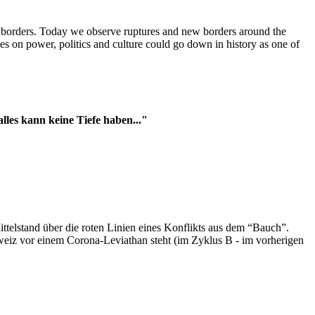
t borders. Today we observe ruptures and new borders around the
es on power, politics and culture could go down in history as one of
es kann keine Tiefe haben..."
ttelstand über die roten Linien eines Konflikts aus dem “Bauch”.
hweiz vor einem Corona-Leviathan steht (im Zyklus B - im vorherigen