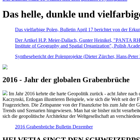
Das helle, dunkle und vielfarbig
Das vielfarbige Polen, Bulletin April 17 berichtet von der Erk
Der Artikel H.P. Meier-Dallach, Gunter Heinikel, "PANTA RHEI
Institute of Geography and Spatial Organization", Polish Acad
Synthesebericht der Polenprojekte (Dieter Zürcher, Hans-Pete
2016 - Jahr der globalen Grabenbrüche
Im Jahr 2016 kehrte die harte Geopolitik zurück - acht Jahre nach 
Kaczynski, Erdogan illustrieren Beispiele, wie sich die Welt seit der
Fragezeichen. Die Zeitspanne von der Finanzkrise bis zum Jahr der Gr
Trends und Szenarien hingewiesen. Man hat sie bisher nicht verarbe
sich die geopolitische Architektur der Weltgesellschaft an verschiede
2016 Grabenbrüche Bulletin Dezember
HELVETIA SINGT DEN SCHWEIZERPSALM 2