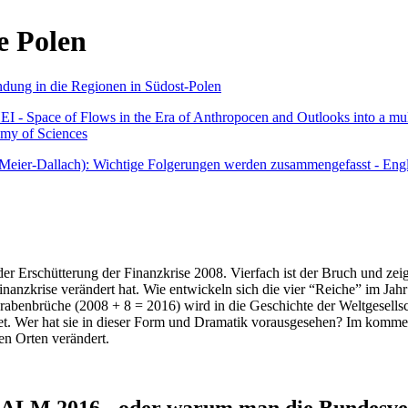
e Polen
undung in die Regionen in Südost-Polen
 - Space of Flows in the Era of Anthropocen and Outlooks into a mult
emy of Sciences
r Meier-Dallach): Wichtige Folgerungen werden zusammengefasst - Engl
der Erschütterung der Finanzkrise 2008. Vierfach ist der Bruch und zeig
 Finanzkrise verändert hat. Wie entwickeln sich die vier “Reiche” im J
abenbrüche (2008 + 8 = 2016) wird in die Geschichte der Weltgesellsch
itet. Wer hat sie in dieser Form und Dramatik vorausgesehen? Im komm
nen Orten verändert.
016 - oder warum man die Bundesverfa