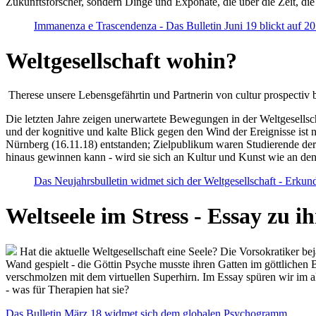
Zukunftsforscher, sondern Dinge und Exponate, die über die Zeit, di
Immanenza e Trascendenza - Das Bulletin Juni 19 blickt auf 2
Weltgesellschaft wohin?
Therese unsere Lebensgefährtin und Partnerin von cultur prospectiv b
Die letzten Jahre zeigen unerwartete Bewegungen in der Weltgesellscha
und der kognitive und kalte Blick gegen den Wind der Ereignisse ist 
Nürnberg (16.11.18) entstanden; Zielpublikum waren Studierende der
hinaus gewinnen kann - wird sie sich an Kultur und Kunst wie an d
Das Neujahrsbulletin widmet sich der Weltgesellschaft - Erkun
Weltseele im Stress - Essay zu 
Hat die aktuelle Weltgesellschaft eine Seele? Die Vorsokratiker b
Wand gespielt - die Göttin Psyche musste ihren Gatten im göttliche
verschmolzen mit dem virtuellen Superhirn. Im Essay spüren wir im 
- was für Therapien hat sie?
Das Bulletin März 18 widmet sich dem globalen Psychogramm