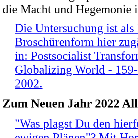
die Macht und Hegemonie in
Die Untersuchung ist als 
Broschürenform hier zugä
in: Postsocialist Transfo
Globalizing World - 159
2002.
Zum Neuen Jahr 2022 All
"Was plagst Du den hierf
ewigen Plänen"? Mit Hora