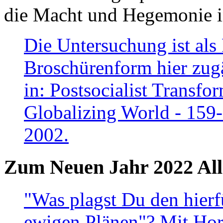
die Macht und Hegemonie in
Die Untersuchung ist als 
Broschürenform hier zugä
in: Postsocialist Transfo
Globalizing World - 159
2002.
Zum Neuen Jahr 2022 All
"Was plagst Du den hierf
ewigen Plänen"? Mit Hora