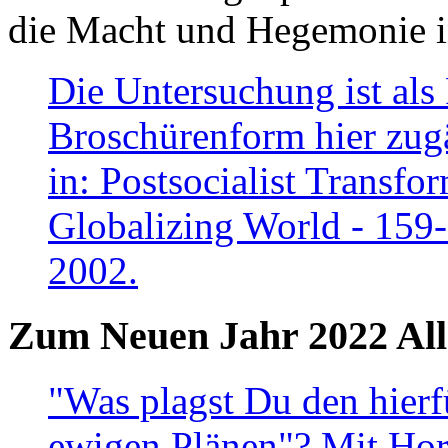
die Macht und Hegemonie in
Die Untersuchung ist als 
Broschürenform hier zugä
in: Postsocialist Transfo
Globalizing World - 159
2002.
Zum Neuen Jahr 2022 All
"Was plagst Du den hierf
ewigen Plänen"? Mit Hora