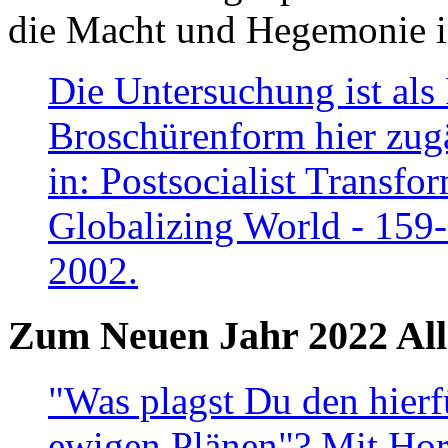
die Macht und Hegemonie in
Die Untersuchung ist als 
Broschürenform hier zugä
in: Postsocialist Transfo
Globalizing World - 159
2002.
Zum Neuen Jahr 2022 All
"Was plagst Du den hierf
ewigen Plänen"? Mit Hora