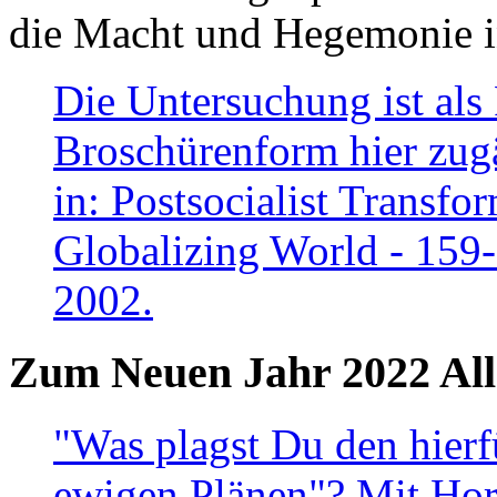
die Macht und Hegemonie in
Die Untersuchung ist als 
Broschürenform hier zugä
in: Postsocialist Transfo
Globalizing World - 159
2002.
Zum Neuen Jahr 2022 All
"Was plagst Du den hierf
ewigen Plänen"? Mit Hora