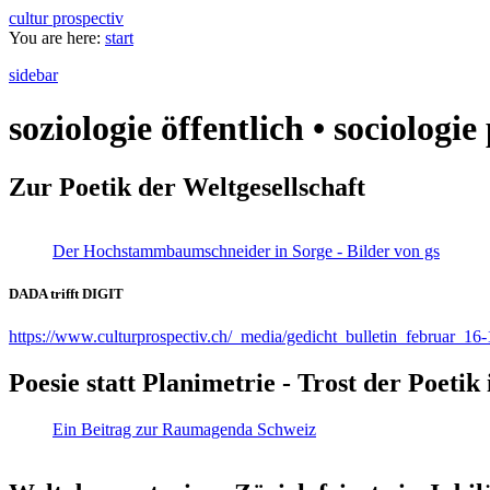
cultur prospectiv
You are here:
start
sidebar
soziologie öffentlich • sociologi
Zur Poetik der Weltgesellschaft
Der Hochstammbaumschneider in Sorge - Bilder von gs
DADA trifft DIGIT
https://www.culturprospectiv.ch/_media/gedicht_bulletin_februar_16-
Poesie statt Planimetrie - Trost der Poeti
Ein Beitrag zur Raumagenda Schweiz