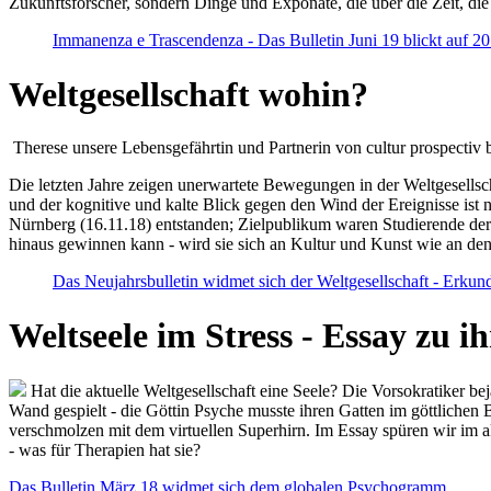
Zukunftsforscher, sondern Dinge und Exponate, die über die Zeit, di
Immanenza e Trascendenza - Das Bulletin Juni 19 blickt auf 2
Weltgesellschaft wohin?
Therese unsere Lebensgefährtin und Partnerin von cultur prospectiv b
Die letzten Jahre zeigen unerwartete Bewegungen in der Weltgesellscha
und der kognitive und kalte Blick gegen den Wind der Ereignisse ist 
Nürnberg (16.11.18) entstanden; Zielpublikum waren Studierende der
hinaus gewinnen kann - wird sie sich an Kultur und Kunst wie an d
Das Neujahrsbulletin widmet sich der Weltgesellschaft - Erkun
Weltseele im Stress - Essay zu 
Hat die aktuelle Weltgesellschaft eine Seele? Die Vorsokratiker b
Wand gespielt - die Göttin Psyche musste ihren Gatten im göttliche
verschmolzen mit dem virtuellen Superhirn. Im Essay spüren wir im 
- was für Therapien hat sie?
Das Bulletin März 18 widmet sich dem globalen Psychogramm