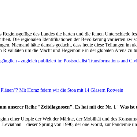
as Regionsgefüge des Landes die harten und die feinen Unterschiede fes
hrheit. Die regionalen Identifikationen der Bevölkerung variierten zwi
ngen. Niemand hätte damals gedacht, dass heute diese Teilungen im uk
 den Rivalitäten um die Macht und Hegemonie in der globalen Arena zu t
änglich - zugleich publiziert in: Postsocialist Transformations and Ci
Plänen"? Mit Horaz feiern wir die Stoa mit 14 Gläsern Rotwein
läum unserer Reihe "Zeitdiagnosen". Es hat mit der Nr. 1 "Was ist
eginn einer Utopie der Welt der Märkte, der Mobilität und des Konsu
viathan – dieser Sprung von 1990, der one-world, zur Pandemie und i