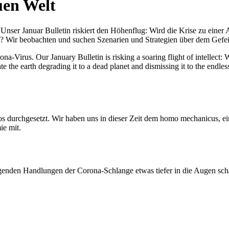
uen Welt
nser Januar Bulletin riskiert den Höhenflug: Wird die Krise zu einer 
All? Wir beobachten und suchen Szenarien und Strategien über dem Ge
-Virus. Our January Bulletin is risking a soaring flight of intellect: Wi
te the earth degrading it to a dead planet and dismissing it to the endl
os durchgesetzt. Wir haben uns in dieser Zeit dem homo mechanicus, e
ie mit.
genden Handlungen der Corona-Schlange etwas tiefer in die Augen sc