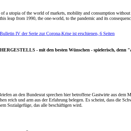
g of a utopia of the world of markets, mobility and consumption withou
 this leap from 1990, the one-world, to the pandemic and its consequenc
 Bulletin IV der Serie zur Corona-Krise ist erschienen, 6 Seiten
RGESTELLS - mit den besten Wünschen - spielerisch, denn "all
Briefen an den Bundesrat sprechen hier betroffene Gastwirte aus dem Mi
hen reich und arm aus der Erfahrung belegen. Es scheint, dass die Sc
nem Sozialgefüge, das alle beschäftigen wird.