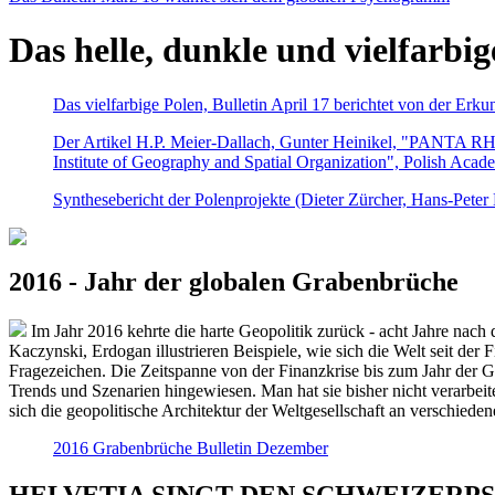
Das helle, dunkle und vielfarbig
Das vielfarbige Polen, Bulletin April 17 berichtet von der Erk
Der Artikel H.P. Meier-Dallach, Gunter Heinikel, "PANTA RHEI
Institute of Geography and Spatial Organization", Polish Acad
Synthesebericht der Polenprojekte (Dieter Zürcher, Hans-Pete
2016 - Jahr der globalen Grabenbrüche
Im Jahr 2016 kehrte die harte Geopolitik zurück - acht Jahre nach 
Kaczynski, Erdogan illustrieren Beispiele, wie sich die Welt seit der
Fragezeichen. Die Zeitspanne von der Finanzkrise bis zum Jahr der Gr
Trends und Szenarien hingewiesen. Man hat sie bisher nicht verarbe
sich die geopolitische Architektur der Weltgesellschaft an verschiede
2016 Grabenbrüche Bulletin Dezember
HELVETIA SINGT DEN SCHWEIZERPSALM 2