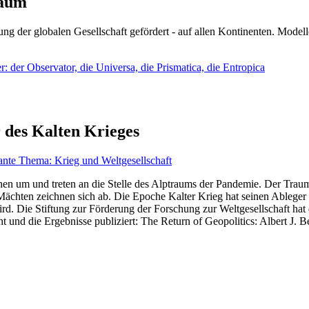
läum
ng der globalen Gesellschaft gefördert - auf allen Kontinenten. Modelle
 der Observator, die Universa, die Prismatica, die Entropica
 des Kalten Krieges
ante Thema: Krieg und Weltgesellschaft
en um und treten an die Stelle des Alptraums der Pandemie. Der Traum v
ten zeichnen sich ab. Die Epoche Kalter Krieg hat seinen Ableger bis 
d. Die Stiftung zur Förderung der Forschung zur Weltgesellschaft hat
 und die Ergebnisse publiziert: The Return of Geopolitics: Albert J. Be