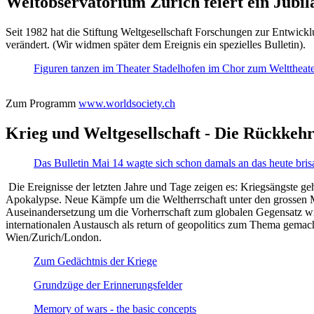
Weltobservatorium Zürich feiert ein Jubi
Seit 1982 hat die Stiftung Weltgesellschaft Forschungen zur Entwicklu
verändert. (Wir widmen später dem Ereignis ein spezielles Bulletin).
Figuren tanzen im Theater Stadelhofen im Chor zum Welttheater:
Zum Programm
www.worldsociety.ch
Krieg und Weltgesellschaft - Die Rückkehr
Das Bulletin Mai 14 wagte sich schon damals an das heute bris
Die Ereignisse der letzten Jahre und Tage zeigen es: Kriegsängste geh
Apokalypse. Neue Kämpfe um die Weltherrschaft unter den grossen Mäch
Auseinandersetzung um die Vorherrschaft zum globalen Gegensatz wir
internationalen Austausch als return of geopolitics zum Thema gemacht
Wien/Zurich/London.
Zum Gedächtnis der Kriege
Grundzüge der Erinnerungsfelder
Memory of wars - the basic concepts