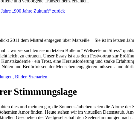
e offene und verborgene Transzendenz erzählen.
0 Jahre „900 Jahre Zukunft“ zurück
lickt 2011 dem Mistral entgegen über Marseille. - Sie ist im letzten J
ft - wir versuchten sie im letzten Bulletin “Weltseele im Stress” qual
nicht leicht zu ertragen. Unser Essay ist aus dem Festvortrag zur Eröf
 Kunstakademie - ein Trost, eine Herausforderung und starke Erfahrun
en Nöten und Bedürfnissen der Menschen engagieren müssen - und dürf
dungen, Bilder, Szenarien.
ihrer Stimmungslage
ejahten dies und meinten gar, die Sonnenstäubchen seien die Atome der
n Bohemien Amor finden. Heute stehen wir im virtuellen Datenstaub. Am
aktuellen Geschehen der Weltgesellschaft den Seelenstimmungen nach - 