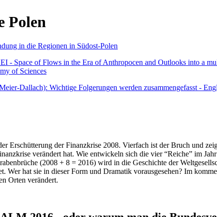
e Polen
undung in die Regionen in Südost-Polen
 - Space of Flows in the Era of Anthropocen and Outlooks into a mult
emy of Sciences
r Meier-Dallach): Wichtige Folgerungen werden zusammengefasst - Engl
der Erschütterung der Finanzkrise 2008. Vierfach ist der Bruch und zeig
 Finanzkrise verändert hat. Wie entwickeln sich die vier “Reiche” im J
abenbrüche (2008 + 8 = 2016) wird in die Geschichte der Weltgesellsch
itet. Wer hat sie in dieser Form und Dramatik vorausgesehen? Im komm
nen Orten verändert.
016 - oder warum man die Bundesverfa