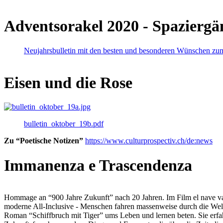
Adventsorakel 2020 - Spaziergä
Neujahrsbulletin mit den besten und besonderen Wünschen zu
Eisen und die Rose
bulletin_oktober_19b.pdf
Zu “Poetische Notizen”
https://www.culturprospectiv.ch/de:news
Immanenza e Trascendenza
Hommage an “900 Jahre Zukunft” nach 20 Jahren. Im Film el nave va lies
moderne All-Inclusive - Menschen fahren massenweise durch die Weltm
Roman “Schiffbruch mit Tiger” ums Leben und lernen beten. Sie erfah