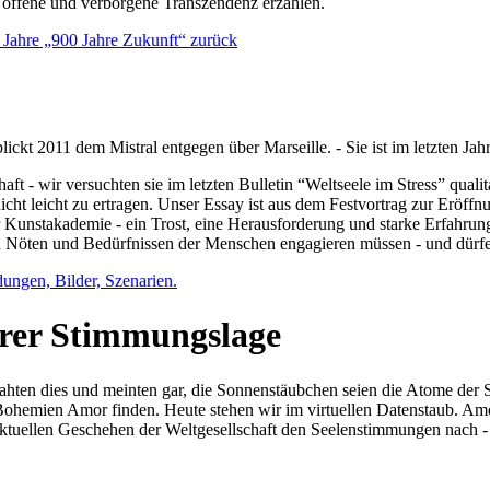
e offene und verborgene Transzendenz erzählen.
0 Jahre „900 Jahre Zukunft“ zurück
lickt 2011 dem Mistral entgegen über Marseille. - Sie ist im letzten J
ft - wir versuchten sie im letzten Bulletin “Weltseele im Stress” qual
nicht leicht zu ertragen. Unser Essay ist aus dem Festvortrag zur Eröf
 Kunstakademie - ein Trost, eine Herausforderung und starke Erfahrun
en Nöten und Bedürfnissen der Menschen engagieren müssen - und dürf
dungen, Bilder, Szenarien.
ihrer Stimmungslage
ejahten dies und meinten gar, die Sonnenstäubchen seien die Atome der
n Bohemien Amor finden. Heute stehen wir im virtuellen Datenstaub. Am
aktuellen Geschehen der Weltgesellschaft den Seelenstimmungen nach - 