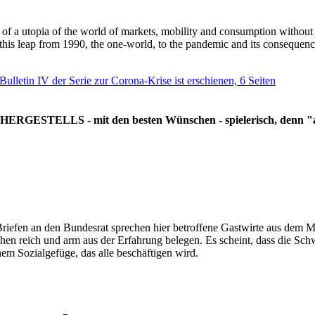
g of a utopia of the world of markets, mobility and consumption withou
 this leap from 1990, the one-world, to the pandemic and its consequenc
 Bulletin IV der Serie zur Corona-Krise ist erschienen, 6 Seiten
RGESTELLS - mit den besten Wünschen - spielerisch, denn "all
Briefen an den Bundesrat sprechen hier betroffene Gastwirte aus dem Mi
hen reich und arm aus der Erfahrung belegen. Es scheint, dass die Sc
nem Sozialgefüge, das alle beschäftigen wird.