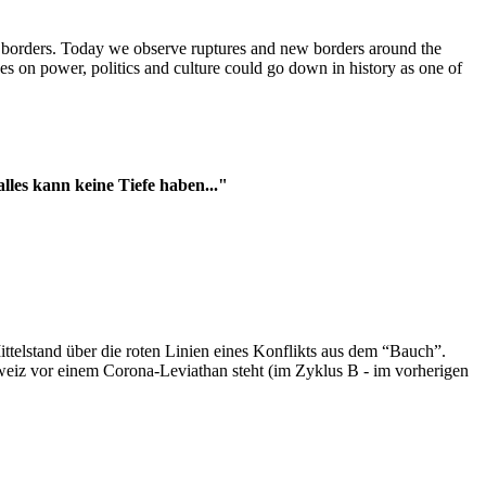
t borders. Today we observe ruptures and new borders around the
es on power, politics and culture could go down in history as one of
es kann keine Tiefe haben..."
ttelstand über die roten Linien eines Konflikts aus dem “Bauch”.
hweiz vor einem Corona-Leviathan steht (im Zyklus B - im vorherigen