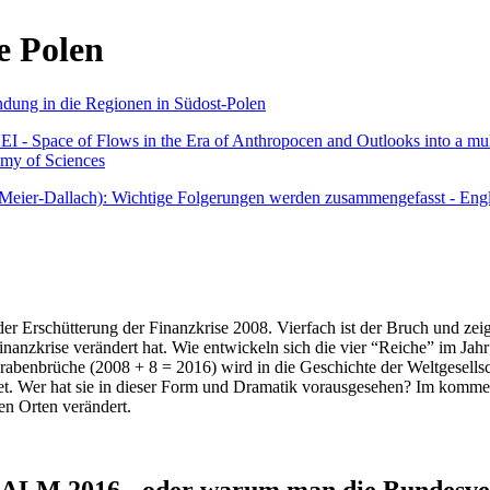
e Polen
undung in die Regionen in Südost-Polen
 - Space of Flows in the Era of Anthropocen and Outlooks into a mult
emy of Sciences
r Meier-Dallach): Wichtige Folgerungen werden zusammengefasst - Engl
der Erschütterung der Finanzkrise 2008. Vierfach ist der Bruch und zeig
 Finanzkrise verändert hat. Wie entwickeln sich die vier “Reiche” im J
abenbrüche (2008 + 8 = 2016) wird in die Geschichte der Weltgesellsch
itet. Wer hat sie in dieser Form und Dramatik vorausgesehen? Im komm
nen Orten verändert.
016 - oder warum man die Bundesverfa