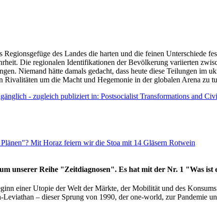
as Regionsgefüge des Landes die harten und die feinen Unterschiede fes
hrheit. Die regionalen Identifikationen der Bevölkerung variierten zwi
ngen. Niemand hätte damals gedacht, dass heute diese Teilungen im uk
 den Rivalitäten um die Macht und Hegemonie in der globalen Arena zu t
änglich - zugleich publiziert in: Postsocialist Transformations and Ci
Plänen"? Mit Horaz feiern wir die Stoa mit 14 Gläsern Rotwein
läum unserer Reihe "Zeitdiagnosen". Es hat mit der Nr. 1 "Was ist
eginn einer Utopie der Welt der Märkte, der Mobilität und des Konsu
viathan – dieser Sprung von 1990, der one-world, zur Pandemie und i