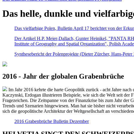
Das helle, dunkle und vielfarbig
Das vielfarbige Polen, Bulletin April 17 berichtet von der Erk
Der Artikel H.P. Meier-Dallach, Gunter Heinikel, "PANTA RHEI
Institute of Geography and Spatial Organization", Polish Acad
Synthesebericht der Polenprojekte (Dieter Zürcher, Hans-Pete
2016 - Jahr der globalen Grabenbrüche
Im Jahr 2016 kehrte die harte Geopolitik zurück - acht Jahre nach 
Kaczynski, Erdogan illustrieren Beispiele, wie sich die Welt seit der
Fragezeichen. Die Zeitspanne von der Finanzkrise bis zum Jahr der Gr
Trends und Szenarien hingewiesen. Man hat sie bisher nicht verarbe
sich die geopolitische Architektur der Weltgesellschaft an verschiede
2016 Grabenbrüche Bulletin Dezember
HELVETIA SINGT DEN SCHWEIZERPSALM 2