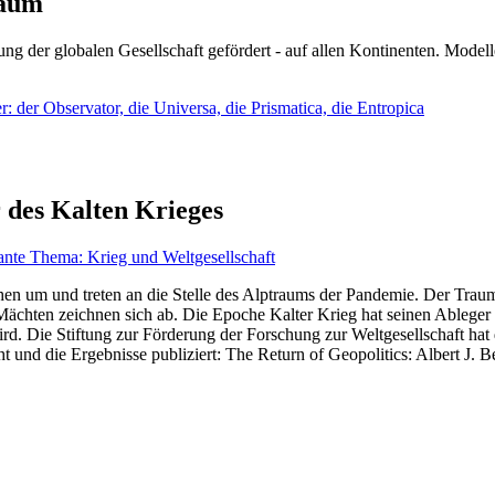
läum
ng der globalen Gesellschaft gefördert - auf allen Kontinenten. Modelle
 der Observator, die Universa, die Prismatica, die Entropica
 des Kalten Krieges
ante Thema: Krieg und Weltgesellschaft
en um und treten an die Stelle des Alptraums der Pandemie. Der Traum v
ten zeichnen sich ab. Die Epoche Kalter Krieg hat seinen Ableger bis 
d. Die Stiftung zur Förderung der Forschung zur Weltgesellschaft hat
 und die Ergebnisse publiziert: The Return of Geopolitics: Albert J. Be