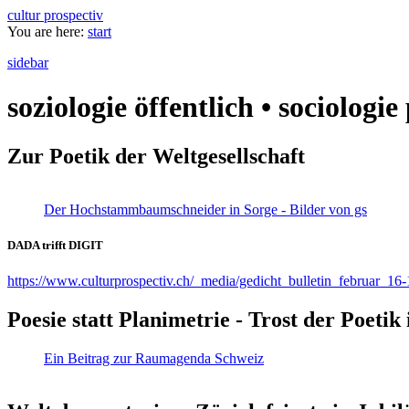
cultur prospectiv
You are here:
start
sidebar
soziologie öffentlich • sociologi
Zur Poetik der Weltgesellschaft
Der Hochstammbaumschneider in Sorge - Bilder von gs
DADA trifft DIGIT
https://www.culturprospectiv.ch/_media/gedicht_bulletin_februar_16-
Poesie statt Planimetrie - Trost der Poeti
Ein Beitrag zur Raumagenda Schweiz