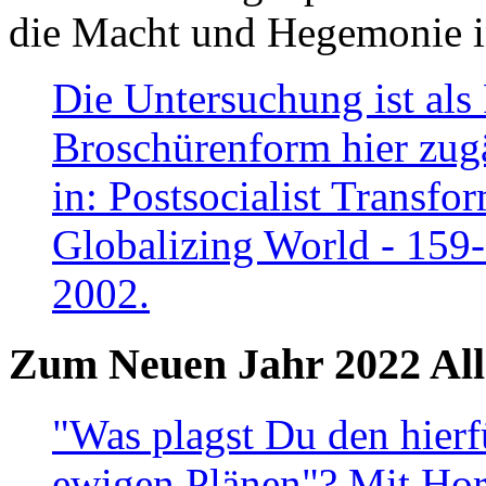
die Macht und Hegemonie in
Die Untersuchung ist als 
Broschürenform hier zugä
in: Postsocialist Transfo
Globalizing World - 159
2002.
Zum Neuen Jahr 2022 All
"Was plagst Du den hierf
ewigen Plänen"? Mit Hora