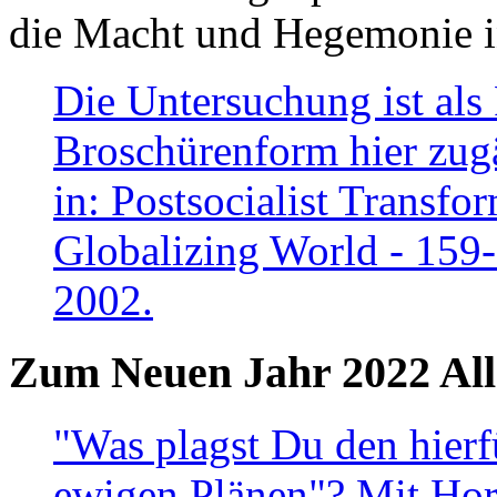
die Macht und Hegemonie in
Die Untersuchung ist als 
Broschürenform hier zugä
in: Postsocialist Transfo
Globalizing World - 159
2002.
Zum Neuen Jahr 2022 All
"Was plagst Du den hierf
ewigen Plänen"? Mit Hora