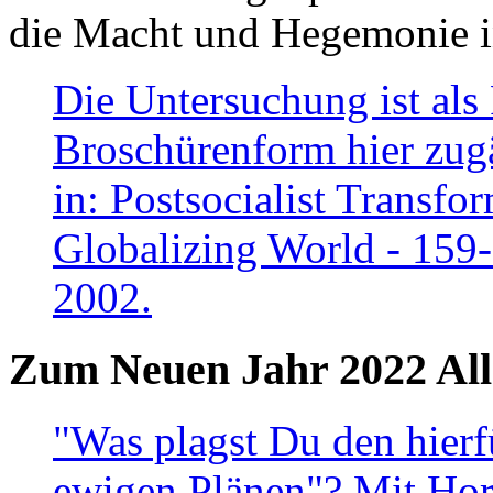
die Macht und Hegemonie in
Die Untersuchung ist als 
Broschürenform hier zugä
in: Postsocialist Transfo
Globalizing World - 159
2002.
Zum Neuen Jahr 2022 All
"Was plagst Du den hierf
ewigen Plänen"? Mit Hora