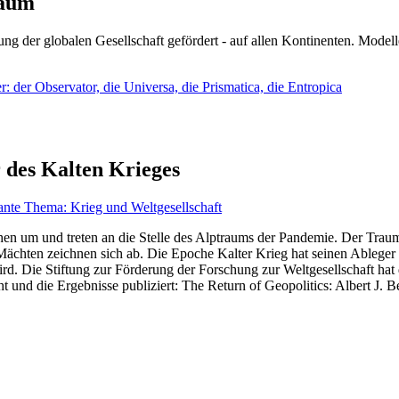
läum
ng der globalen Gesellschaft gefördert - auf allen Kontinenten. Modelle
 der Observator, die Universa, die Prismatica, die Entropica
 des Kalten Krieges
ante Thema: Krieg und Weltgesellschaft
en um und treten an die Stelle des Alptraums der Pandemie. Der Traum v
ten zeichnen sich ab. Die Epoche Kalter Krieg hat seinen Ableger bis 
d. Die Stiftung zur Förderung der Forschung zur Weltgesellschaft hat
 und die Ergebnisse publiziert: The Return of Geopolitics: Albert J. Be