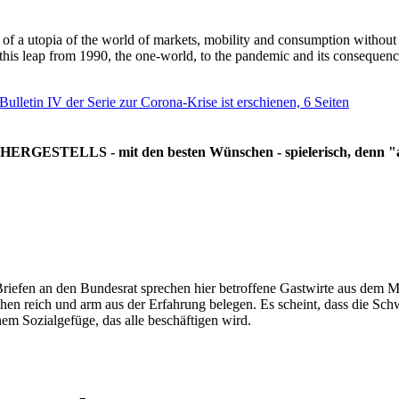
g of a utopia of the world of markets, mobility and consumption withou
 this leap from 1990, the one-world, to the pandemic and its consequenc
 Bulletin IV der Serie zur Corona-Krise ist erschienen, 6 Seiten
RGESTELLS - mit den besten Wünschen - spielerisch, denn "all
Briefen an den Bundesrat sprechen hier betroffene Gastwirte aus dem Mi
hen reich und arm aus der Erfahrung belegen. Es scheint, dass die Sc
nem Sozialgefüge, das alle beschäftigen wird.