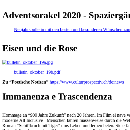
Adventsorakel 2020 - Spaziergä
Neujahrsbulletin mit den besten und besonderen Wünschen zu
Eisen und die Rose
bulletin_oktober_19b.pdf
Zu “Poetische Notizen”
https://www.culturprospectiv.ch/de:news
Immanenza e Trascendenza
Hommage an “900 Jahre Zukunft” nach 20 Jahren. Im Film el nave va lies
moderne All-Inclusive - Menschen fahren massenweise durch die Weltm
Roman “Schiffbruch mit Tiger” ums Leben und lernen beten. Sie erfah