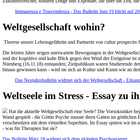
Zukunftsforscher, sondern Dinge und Exponate, die über die Zeit, di
Immanenza e Trascendenza - Das Bulletin Juni 19 blickt auf 2
Weltgesellschaft wohin?
Therese unsere Lebensgefährtin und Partnerin von cultur prospectiv b
Die letzten Jahre zeigen unerwartete Bewegungen in der Weltgesellscha
und der kognitive und kalte Blick gegen den Wind der Ereignisse ist 
Nürnberg (16.11.18) entstanden; Zielpublikum waren Studierende der
hinaus gewinnen kann - wird sie sich an Kultur und Kunst wie an d
Das Neujahrsbulletin widmet sich der Weltgesellschaft - Erkun
Weltseele im Stress - Essay zu 
Hat die aktuelle Weltgesellschaft eine Seele? Die Vorsokratiker b
Wand gespielt - die Göttin Psyche musste ihren Gatten im göttliche
verschmolzen mit dem virtuellen Superhirn. Im Essay spüren wir im 
- was für Therapien hat sie?
Das Bulletin März 18 widmet sich dem globalen Psychogramm