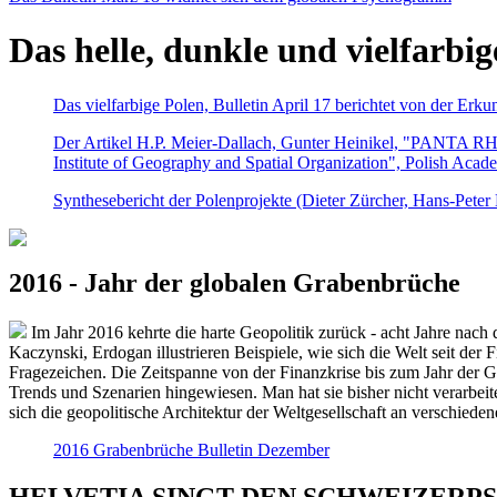
Das helle, dunkle und vielfarbig
Das vielfarbige Polen, Bulletin April 17 berichtet von der Erk
Der Artikel H.P. Meier-Dallach, Gunter Heinikel, "PANTA RHEI
Institute of Geography and Spatial Organization", Polish Acad
Synthesebericht der Polenprojekte (Dieter Zürcher, Hans-Pete
2016 - Jahr der globalen Grabenbrüche
Im Jahr 2016 kehrte die harte Geopolitik zurück - acht Jahre nach 
Kaczynski, Erdogan illustrieren Beispiele, wie sich die Welt seit der
Fragezeichen. Die Zeitspanne von der Finanzkrise bis zum Jahr der Gr
Trends und Szenarien hingewiesen. Man hat sie bisher nicht verarbe
sich die geopolitische Architektur der Weltgesellschaft an verschiede
2016 Grabenbrüche Bulletin Dezember
HELVETIA SINGT DEN SCHWEIZERPSALM 2