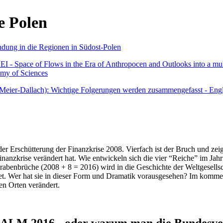
e Polen
undung in die Regionen in Südost-Polen
 - Space of Flows in the Era of Anthropocen and Outlooks into a mult
emy of Sciences
r Meier-Dallach): Wichtige Folgerungen werden zusammengefasst - Engl
der Erschütterung der Finanzkrise 2008. Vierfach ist der Bruch und zeig
 Finanzkrise verändert hat. Wie entwickeln sich die vier “Reiche” im J
abenbrüche (2008 + 8 = 2016) wird in die Geschichte der Weltgesellsch
itet. Wer hat sie in dieser Form und Dramatik vorausgesehen? Im komm
nen Orten verändert.
016 - oder warum man die Bundesverfa