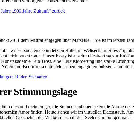
e offene und verborgene Transzendenz erzählen.
0 Jahre „900 Jahre Zukunft“ zurück
lickt 2011 dem Mistral entgegen über Marseille. - Sie ist im letzten J
ft - wir versuchten sie im letzten Bulletin “Weltseele im Stress” qual
nicht leicht zu ertragen. Unser Essay ist aus dem Festvortrag zur Eröf
 Kunstakademie - ein Trost, eine Herausforderung und starke Erfahrun
en Nöten und Bedürfnissen der Menschen engagieren müssen - und dürf
dungen, Bilder, Szenarien.
ihrer Stimmungslage
ejahten dies und meinten gar, die Sonnenstäubchen seien die Atome der
n Bohemien Amor finden. Heute stehen wir im virtuellen Datenstaub. Am
aktuellen Geschehen der Weltgesellschaft den Seelenstimmungen nach - 