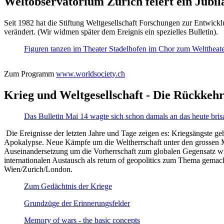
Weltobservatorium Zürich feiert ein Jubi
Seit 1982 hat die Stiftung Weltgesellschaft Forschungen zur Entwicklu
verändert. (Wir widmen später dem Ereignis ein spezielles Bulletin).
Figuren tanzen im Theater Stadelhofen im Chor zum Welttheater:
Zum Programm
www.worldsociety.ch
Krieg und Weltgesellschaft - Die Rückkehr
Das Bulletin Mai 14 wagte sich schon damals an das heute bris
Die Ereignisse der letzten Jahre und Tage zeigen es: Kriegsängste geh
Apokalypse. Neue Kämpfe um die Weltherrschaft unter den grossen Mäch
Auseinandersetzung um die Vorherrschaft zum globalen Gegensatz wir
internationalen Austausch als return of geopolitics zum Thema gemacht
Wien/Zurich/London.
Zum Gedächtnis der Kriege
Grundzüge der Erinnerungsfelder
Memory of wars - the basic concepts