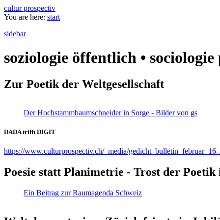
cultur prospectiv
You are here:
start
sidebar
soziologie öffentlich • sociologi
Zur Poetik der Weltgesellschaft
Der Hochstammbaumschneider in Sorge - Bilder von gs
DADA trifft DIGIT
https://www.culturprospectiv.ch/_media/gedicht_bulletin_februar_16-
Poesie statt Planimetrie - Trost der Poeti
Ein Beitrag zur Raumagenda Schweiz