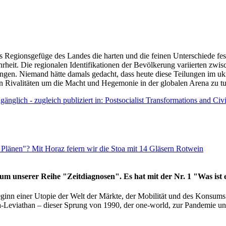
as Regionsgefüge des Landes die harten und die feinen Unterschiede fes
hrheit. Die regionalen Identifikationen der Bevölkerung variierten zwi
ngen. Niemand hätte damals gedacht, dass heute diese Teilungen im uk
 den Rivalitäten um die Macht und Hegemonie in der globalen Arena zu t
änglich - zugleich publiziert in: Postsocialist Transformations and Ci
Plänen"? Mit Horaz feiern wir die Stoa mit 14 Gläsern Rotwein
läum unserer Reihe "Zeitdiagnosen". Es hat mit der Nr. 1 "Was ist
eginn einer Utopie der Welt der Märkte, der Mobilität und des Konsu
viathan – dieser Sprung von 1990, der one-world, zur Pandemie und i