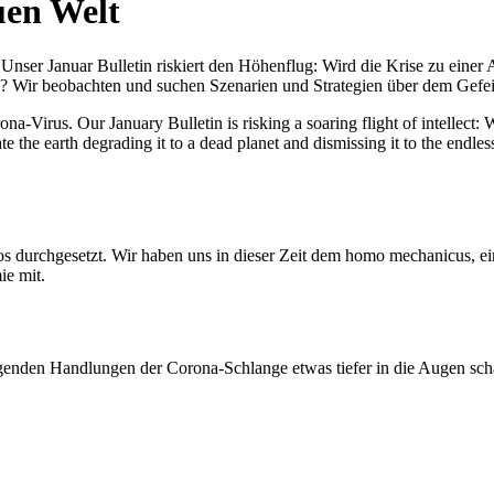
uen Welt
nser Januar Bulletin riskiert den Höhenflug: Wird die Krise zu einer 
All? Wir beobachten und suchen Szenarien und Strategien über dem Ge
-Virus. Our January Bulletin is risking a soaring flight of intellect: Wi
te the earth degrading it to a dead planet and dismissing it to the endl
os durchgesetzt. Wir haben uns in dieser Zeit dem homo mechanicus, e
ie mit.
genden Handlungen der Corona-Schlange etwas tiefer in die Augen sc