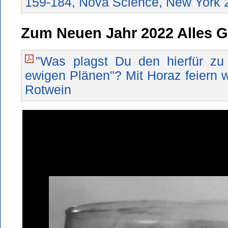
159-184, Nova Science, New York 
Zum Neuen Jahr 2022 Alles G
"Was plagst Du den hierfür zu
ewigen Plänen"? Mit Horaz feiern w
Rotwein