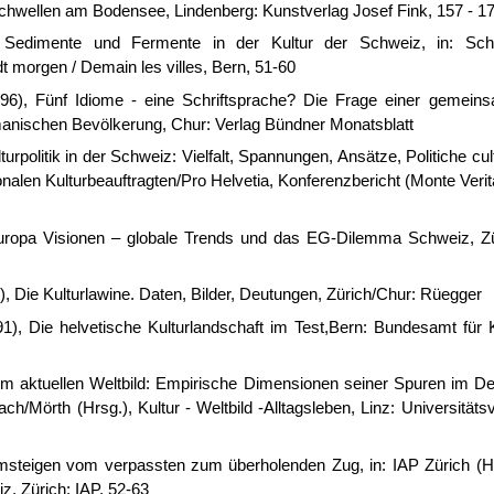
schwellen am Bodensee, Lindenberg: Kunstverlag Josef Fink, 157 - 1
, Sedimente und Fermente in der Kultur der Schweiz, in: Sch
t morgen / Demain les villes, Bern, 51-60
1996), Fünf Idiome - eine Schriftsprache? Die Frage einer gemein
omanischen Bevölkerung, Chur: Verlag Bündner Monatsblatt
turpolitik in der Schweiz: Vielfalt, Spannungen, Ansätze, Politiche cult
nalen Kulturbeauftragten/Pro Helvetia, Konferenzbericht (Monte Verit
Europa Visionen – globale Trends und das EG-Dilemma Schweiz, Zü
1), Die Kulturlawine. Daten, Bilder, Deutungen, Zürich/Chur: Rüegger
991), Die helvetische Kulturlandschaft im Test,Bern: Bundesamt für 
Zum aktuellen Weltbild: Empirische Dimensionen seiner Spuren im D
ch/Mörth (Hrsg.), Kultur - Weltbild -Alltagsleben, Linz: Universitäts
Umsteigen vom verpassten zum überholenden Zug, in: IAP Zürich (Hr
iz, Zürich: IAP, 52-63