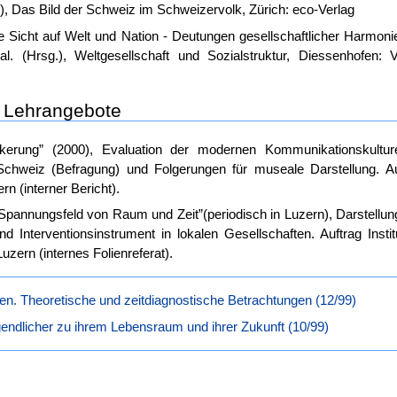
82), Das Bild der Schweiz im Schweizervolk, Zürich: eco-Verlag
ie Sicht auf Welt und Nation - Deutungen gesellschaftlicher Harmoni
al. (Hrsg.), Weltgesellschaft und Sozialstruktur, Diessenhofen: V
d Lehrangebote
kerung” (2000), Evaluation der modernen Kommunikationskultur
chweiz (Befragung) und Folgerungen für museale Darstellung. Au
 (interner Bericht).
Spannungsfeld von Raum und Zeit”(periodisch in Luzern), Darstellun
d Interventionsinstrument in lokalen Gesellschaften. Auftrag Instit
uzern (internes Folienreferat).
uren. Theoretische und zeitdiagnostische Betrachtungen (12/99)
gendlicher zu ihrem Lebensraum und ihrer Zukunft (10/99)