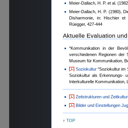
Meier-Dallach, H. P. et al. (19
Meier-Dallach, H. P. (1980), D
Disharmonie, in: Hischier et 
Rüegger, 427-444
Aktuelle Evaluation un
“Kommunikation in der Bevöl
verschiedenen Regionen der S
Museum für Kommunikation, Bern
Soziokultur
“Soziokultur im 
Soziokultur als Erkennungs- un
Interkulturelle Kommunikation, L
Zeitstrukturen und Zeitkult
Bilder und Einstellungen Ju
↑
TOP