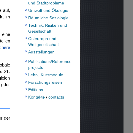
und Stadtprobleme
 auf,
Umwelt und Ökologie
kt im
Räumliche Soziologie
Technik, Risiken und
Gesellschaft
 eine
Osteuropa und
ellen
Weltgesellschaft
chere
Ausstellungen
Publications/Reference
obale
projects
s 21.
Lehr-, Kursmodule
leich
Forschungsreisen
g der
Editions
Kontakte
/
contacts
er der