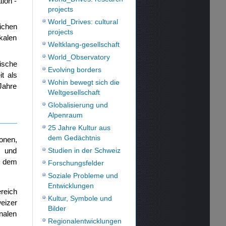
ion -
projects
World_Drives: cultural
ichen
projects
kalen
Weltklang-gesellschaft
World_Observatory
gische
Evolving borders
t als
Wohin bewegt sich die
Jahre
Weltgesellschaft
Globalisierung und
Alpenraum
25 Jahre Kultur aus
dem Gedächtnis
onen,
e und
Studien in der Schweiz
t dem
Forschungsfelder
Soziale Probleme und
Entwicklungen
reich
Kultur, Symbole und
eizer
Bilder
nalen
Regionalentwicklungen