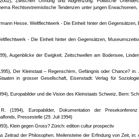
(2002), Zwischen Öffnung und Abgrenzung. Politische Orientier
thema Rechtsextremistische Tendenzen unter jungen Erwachsenen, 
ermann Hesse. Weltflechtwerk - Die Einheit hinter den Gegensätzen, 
eltflechtwerk - Die Einheit hinter den Gegensätzen, Museumszeitsch
1999), Augenblicke der Ewigkeit. Zeitschwellen am Bodensee, Linden
 (1995), Der Kleinstaat – Regenschirm, Gefängnis oder Chance? in: 
Staaten in grosser Gesellschaft, Eisenstadt: Verlag für Soziologi
1994), Europabilder und die Vision des Kleinstaats Schweiz, Bern: Sc
 R. (1994), Europabilder, Dokumentation der Presekonferen
lfonds, Pressestelle (29. Juli 1994)
993), Klein gegen Gross? Zürich: edition cultur prospectiv
s Zeitrad der Philosophen. Meilensteine der Erfindung von Zeit, in: 