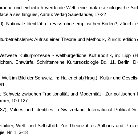
prache und einheitlich werdende Welt. eine makrosoziologische Sicht
face à ses langues, Aarau: Verlag Sauerländer, 17-22
90), Nationale Identität: ein Fass ohne empirischen Boden?, Zürich: e
turbetriebslehre: Aufriss einer Theorie und Methodik, Zürich: edition 
ltweite Kulturprozesse - weltbürgerliche Kulturpolitik, in: Lipp (H
sichten, Entwürfe, Schriftenreihe Kultursoziologie Bd. 11, Berlin: Di
 Welt im Bild der Schweiz, in: Haller et al.(Hrsg.), Kultur und Gesells
391
e Schweiz zwischen Traditionalität und Modernität - Zur politischen 
ammer, 100-127
87), Values and Identities in Switzerland, International Political S
eilbilder, Welt- und Selbstbild: Zur Theorie ihres Aufbaus und Proz
ie, Nr. 1, 3-18