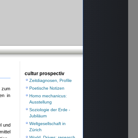
cultur prospectiv
Zeitdiagnosen, Profile
n zum
Poetische Notizen
en in
Homo mechanicus:
Ausstellung
Soziologie der Erde -
Jubiläum
Weltgesellschaft in
l und
Zürich
ittel
World_Drives: research