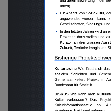
und deren Bewertung in der Be
unten).
Ein Ansatz von Soziokultur, de
angewendet werden kann, z. b
Gesellschaften, Siedlungs- und
In den letzten Jahren wird an e
Prozesse darzustellen und zu 
Kurator an drei grossen Ausst
Zukunft, Territoire imaginaire. 
Bisherige Projektschwe
Kulturlawine
Wie lässt sich das 
sozialen Schichten und Generat
Gemeinsamkeiten. Projekt im Au
Bundesamt für Statistik.
DISKUS
Wie kann man Kulturinf
Kultur verbessern? Das Projek
Kulturinformationsstelle ab.
Erziehungsdirektorenkonferenz.