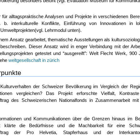
völkerung besonders betont (vgl. Evaluation Museum für Kommunikat
r für alltagspraktische Analysen und Projekte in verschiedenen Bere
. interkulturelle Konflikte, Einführung von Innovationen in lo
 Umweltprojekten(vgl. Lehrmodul unten).
inem Ansatz gearbeitet, thematische Ausstellungen als kultursoziolo
beschreiben. Dieser Ansatz wird in enger Verbindung mit der Arbei
ellungsprojekten getestet und “ausgereift”: Welt Flecht Werk, 900 
Siehe
weltgesellschaft in zürich
rpunkte
Kulturverhalten der Schweizer Bevölkerung im Vergleich der Regi
ionen vergleichen? Das Projekt erforschte Vielfalt, Kontrast
ftrag des Schweizerischen Nationalfonds in Zusammenarbeit mi
ormationen und Kommunikationen über die Grenzen hinaus im Be
t klärte die Bedürfnisse und die Machbarkeit für eine Schw
 Auftrag der Pro Helvetia, Stapferhaus und der Interkanto