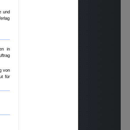
e und
erlag
en in
ftrag
g von
ut für