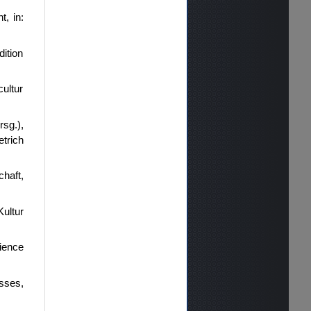
, in:
dition
cultur
rsg.),
etrich
chaft,
Kultur
cience
esses,