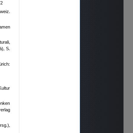
72
weiz.
samen
urali,
à), S.
rich:
Kultur
enken
verlag
sg.),