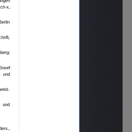
ungen
ch-x,
Berlin
rift,
berg:
Josef
e und
hweiz.
z und
ders.,