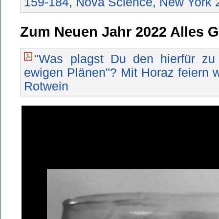
159-184, Nova Science, New York 
Zum Neuen Jahr 2022 Alles G
"Was plagst Du den hierfür zu
ewigen Plänen"? Mit Horaz feiern w
Rotwein